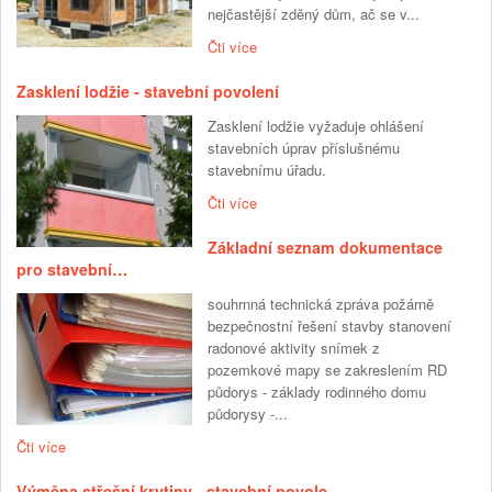
nejčastější zděný dům, ač se v...
Čti více
Zasklení lodžie - stavební povolení
Zasklení lodžie vyžaduje ohlášení
stavebních úprav příslušnému
stavebnímu úřadu.
Čti více
Základní seznam dokumentace
pro stavební…
souhrnná technická zpráva požárně
bezpečnostní řešení stavby stanovení
radonové aktivity snímek z
pozemkové mapy se zakreslením RD
půdorys - základy rodinného domu
půdorysy -...
Čti více
Výměna střešní krytiny - stavební povole…