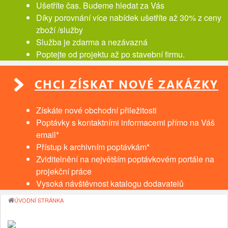
Ušetříte čas. Budeme hledat za Vás
Díky porovnání více nabídek ušetříte až 30% z ceny
zboží /služby
Služba je zdarma a nezávazná
Poptejte od projektu až po stavební firmu.
CHCI ZÍSKAT NOVÉ ZAKÁZKY
Získáte nové obchodní přiležitosti
Poptávky s kontaktními informacemi přímo na Váš
email*
Přístup k archivním poptávkám*
Zviditelnění na největším poptávkovém portále na
projekční práce
Vysoká návštěvnost katalogu dodavatelů
ÚVODNÍ STRÁNKA