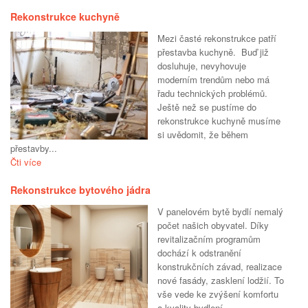
Rekonstrukce kuchyně
Mezi časté rekonstrukce patří
přestavba kuchyně. Buď již
dosluhuje, nevyhovuje
moderním trendům nebo má
řadu technických problémů.
Ještě než se pustíme do
rekonstrukce kuchyně musíme
si uvědomit, že během
přestavby...
Čti více
Rekonstrukce bytového jádra
V panelovém bytě bydlí nemalý
počet našich obyvatel. Díky
revitalizačním programům
dochází k odstranění
konstrukčních závad, realizace
nové fasády, zasklení lodžií. To
vše vede ke zvýšení komfortu
a kvality bydlení...