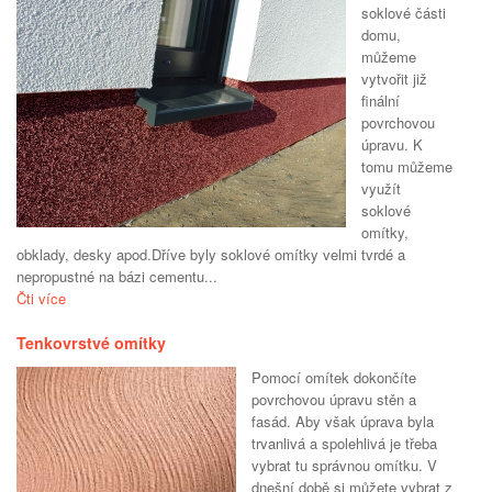
soklové části
domu,
můžeme
vytvořit již
finální
povrchovou
úpravu. K
tomu můžeme
využít
soklové
omítky,
obklady, desky apod.Dříve byly soklové omítky velmi tvrdé a
nepropustné na bázi cementu...
Čti více
Tenkovrstvé omítky
Pomocí omítek dokončíte
povrchovou úpravu stěn a
fasád. Aby však úprava byla
trvanlivá a spolehlivá je třeba
vybrat tu správnou omítku. V
dnešní době si můžete vybrat z