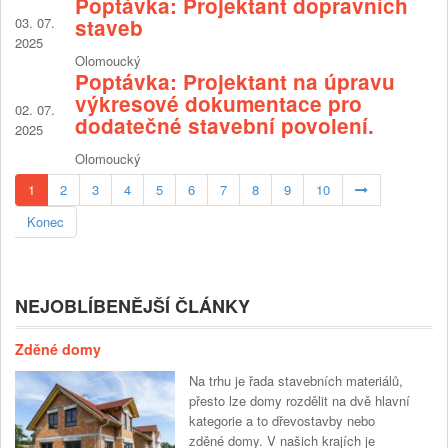
Poptávka: Projektant dopravních
03. 07.
staveb
2025
Olomoucký
Poptávka: Projektant na úpravu
výkresové dokumentace pro
02. 07.
dodatečné stavební povolení.
2025
Olomoucký
1
2
3
4
5
6
7
8
9
10
Konec
NEJOBLÍBENĚJŠÍ ČLÁNKY
Zděné domy
Na trhu je řada stavebních materiálů,
přesto lze domy rozdělit na dvě hlavní
kategorie a to dřevostavby nebo
zděné domy. V našich krajích je