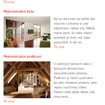
Čti více
Rekonstrukce bytu
Byt je něco kam se každý den
vracíme a chceme si zde
odpočinout, nabrat síly. Někdy
máme pocit, že naše vlastní
prostředí je horší než naše
pracoviště. A tak se...
Čti více
Rekonstrukce podkroví
V rodinných domech nebo v
bytových domech jsou
nevyužité půdní prostory.
Podkroví je často využíváno
jen jako skladové prostory nebo
nejsou využívány vůbec.
Časem však přijde někdo, kdo
chce tento...
Čti více