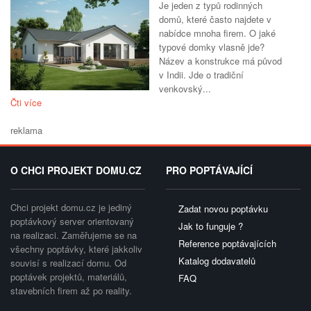
Je jeden z typů rodinných
domů, které často najdete v
nabídce mnoha firem. O jaké
typové domky vlasně jde?
Název a konstrukce má původ
v Indii. Jde o tradiční
venkovský...
Čti více
reklama
O CHCI PROJEKT DOMU.CZ
PRO POPTÁVAJÍCÍ
Chci projekt domu.cz je jediný
Zadat novou poptávku
poptávkový server orientovaný
Jak to funguje ?
na realizaci. Zaměřujeme se na
Reference poptávajících
všechny poptávky, které jakkoliv
Katalog dodavatelů
souvisí s realizací domu. Od
poptávek projektů, materiálů,
FAQ
stavebních firem až po reality.