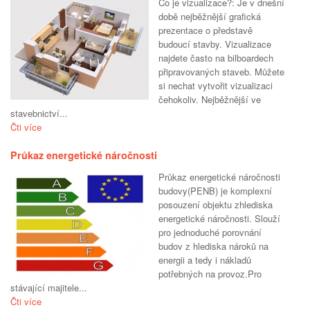
Co je vizualizace?: Je v dnešní
době nejběžnější grafická
prezentace o představě
budoucí stavby. Vizualizace
najdete často na bilboardech
připravovaných staveb. Můžete
si nechat vytvořit vizualizaci
čehokoliv. Nejběžnější ve
stavebnictví...
Čti více
Průkaz energetické náročnosti
Průkaz energetické náročnosti
budovy(PENB) je komplexní
posouzení objektu zhlediska
energetické náročnosti. Slouží
pro jednoduché porovnání
budov z hlediska nároků na
energii a tedy i nákladů
potřebných na provoz.Pro
stávající majitele...
Čti více