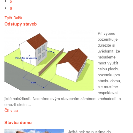
5
6
Zpět
Další
Odstupy staveb
Při výběru
pozemku je
důležité si
uvědomit, že
nebudeme
moct využít
celou plochu
pozemku pro
stavbu domu,
ale musíme
respektovat
jisté náležitosti. Nesmíme svým stavebním záměrem znehodnotit a
omezit okolní...
Čti více
Stavba domu
Ještě než se pustíme do