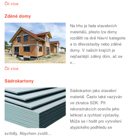
Čti více
Zděné domy
Na trhu je řada stavebních
materiálů, přesto lze domy
rozdělit na dvě hlavní kategorie
a to dřevostavby nebo zděné
domy. V našich krajích je
nejčastější zděný dům, ač se
v...
Čti více
Sádrokartony
Sádrokarton jako stavební
materiál. Často také nazýván
ve zkratce SDK. Při
rekonstrukcích oceníte jeho
lehkost a rychlost výstavby.
Může se i hodit pro vytvoření
atypického podhledu se
svítidly. Abychom zvolili...