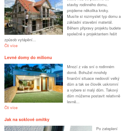
stavby rodinného domu,
projdeme několika kroky.
Musíte si rozmyslet typ domu a
základní stavební materiál.
Během připravy projektu budete
společně s projektantem řešit
způsob vytápění...
Čti více
Levné domy do milionu
Mnozí z vás sní o rodinném
domě. Bohužel mnohdy
finanční situace nedovolí velký
dům a tak se člověk uskromní
a vybere si malý dům. Takový
dům můžeme postavit relativně
levně...
Čti více
Jak na soklové omítky
Po zateplení