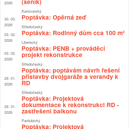
(seník)
2026
Karlovarský
Poptávka: Opěrná zeď
30. 03.
2026
Středočeský
Poptávka: Rodinný dům cca 100 m²
03. 02.
2026
Liberecký
Poptávka: PENB + prováděcí
03. 02.
projekt rekonstrukce
2026
Středočeský
Poptávka: poptávám návrh řešení
přístavby dvojgaráže a verandy k
29. 01.
RD
2026
Středočeský
Poptávka: Projektová
dokumentace k rekonstrukci RD -
29. 01.
zastřešení balkonu
2026
Pardubický
Poptávka: Projektová