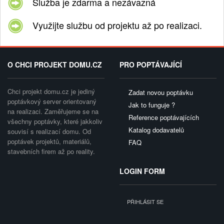
Služba je zdarma a nezávazná
Využijte službu od projektu až po realizaci.
O CHCI PROJEKT DOMU.CZ
PRO POPTÁVAJÍCÍ
Chci projekt domu.cz je jediný
Zadat novou poptávku
poptávkový server orientovaný
Jak to funguje ?
na realizaci. Zaměřujeme se na
Reference poptávajících
všechny poptávky, které jakkoliv
Katalog dodavatelů
souvisí s realizací domu. Od
poptávek projektů, materiálů,
FAQ
stavebních firem až po reality.
LOGIN FORM
PŘIHLÁSIT SE