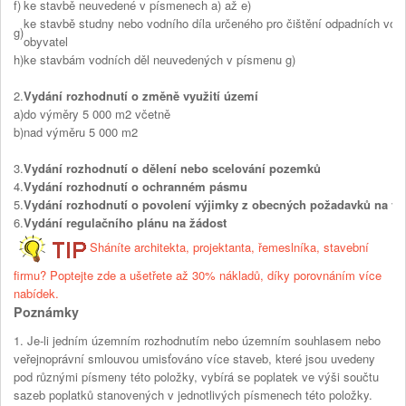
f)
ke stavbě neuvedené v písmenech a) až e)
ke stavbě studny nebo vodního díla určeného pro čištění odpadních vod 
g)
obyvatel
h)
ke stavbám vodních děl neuvedených v písmenu g)
2.
Vydání rozhodnutí o změně využití území
a)
do výměry 5 000 m2 včetně
b)
nad výměru 5 000 m2
3.
Vydání rozhodnutí o dělení nebo scelování pozemků
4.
Vydání rozhodnutí o ochranném pásmu
5.
Vydání rozhodnutí o povolení výjimky z obecných požadavků na vy
6.
Vydání regulačního plánu na žádost
Sháníte architekta, projektanta, řemeslníka, stavební
firmu? Poptejte zde a ušetřete až 30% nákladů, díky porovnáním více
nabídek.
Poznámky
1. Je-li jedním územním rozhodnutím nebo územním souhlasem nebo
veřejnoprávní smlouvou umisťováno více staveb, které jsou uvedeny
pod různými písmeny této položky, vybírá se poplatek ve výši součtu
sazeb poplatků stanovených v jednotlivých písmenech této položky.