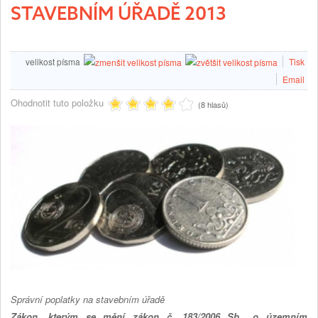
STAVEBNÍM ÚŘADĚ 2013
velikost písma
Tisk
Email
Ohodnotit tuto položku
(8 hlasů)
Správní poplatky na stavebním úřadě
Zákon, kterým se mění zákon č. 183/2006 Sb., o územním