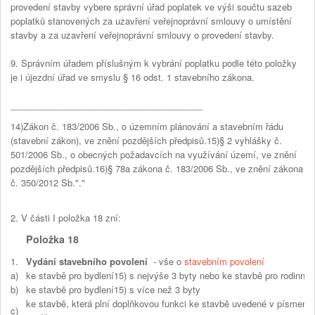
provedení stavby vybere správní úřad poplatek ve výši součtu sazeb
poplatků stanovených za uzavření veřejnoprávní smlouvy o umístění
stavby a za uzavření veřejnoprávní smlouvy o provedení stavby.
9. Správním úřadem příslušným k vybrání poplatku podle této položky
je i újezdní úřad ve smyslu § 16 odst. 1 stavebního zákona.
_______________________________________
14)Zákon č. 183/2006 Sb., o územním plánování a stavebním řádu
(stavební zákon), ve znění pozdějších předpisů.15)§ 2 vyhlášky č.
501/2006 Sb., o obecných požadavcích na využívání území, ve znění
pozdějších předpisů.16)§ 78a zákona č. 183/2006 Sb., ve znění zákona
č. 350/2012 Sb."."
2. V části I položka 18 zní:
Položka 18
1.
Vydání stavebního povolení
- vše o
stavebním povolení
a)
ke stavbě pro bydlení15) s nejvýše 3 byty nebo ke stavbě pro rodinnou
b)
ke stavbě pro bydlení15) s více než 3 byty
ke stavbě, která plní doplňkovou funkci ke stavbě uvedené v písmenu 
c)