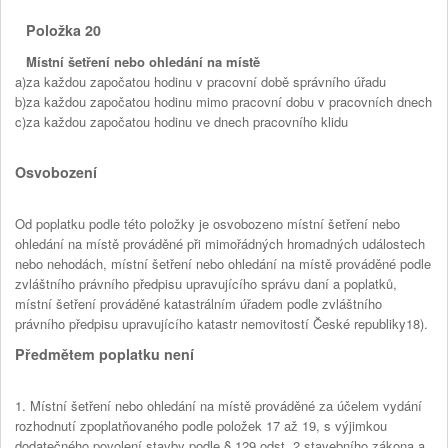
Položka 20
Místní šetření nebo ohledání na místě
a)
za každou započatou hodinu v pracovní době správního úřadu
b)
za každou započatou hodinu mimo pracovní dobu v pracovních dnech
c)
za každou započatou hodinu ve dnech pracovního klidu
Osvobození
Od poplatku podle této položky je osvobozeno místní šetření nebo
ohledání na místě prováděné při mimořádných hromadných událostech
nebo nehodách, místní šetření nebo ohledání na místě prováděné podle
zvláštního právního předpisu upravujícího správu daní a poplatků,
místní šetření prováděné katastrálním úřadem podle zvláštního
právního předpisu upravujícího katastr nemovitostí České republiky18).
Předmětem poplatku není
1. Místní šetření nebo ohledání na místě prováděné za účelem vydání
rozhodnutí zpoplatňovaného podle položek 17 až 19, s výjimkou
dodatečného povolení stavby podle § 129 odst. 2 stavebního zákona a