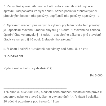
5. Za vydání společného rozhodnutí podle správního řádu vybere
správní úřad poplatek ve výši součtu sazeb poplatků stanovených v
příslušných bodech této položky, popřípadě této položky a položky 17.
6. Správním úřadem příslušným k vybrání poplatku podle této položky
je i speciální stavební úřad ve smyslu § 15 odst. 1 stavebního zákona,
újezdní úřad ve smyslu § 16 odst. 1 stavebního zákona a jiné stavební
úřady ve smyslu § 16 odst. 2 stavebního zákona.".
3. V části I položka 19 včetně poznámky pod čarou č. 17 zní:
"Položka 19
Vydání rozhodnutí o vyvlastnění17)
Kč 5 000
______________________________________
17)Zákon č. 184/2006 Sb., o odnětí nebo omezení vlastnického práva k
pozemku nebo ke stavbě (zákon o vyvlastnění).".4. V části I položka
20 včetně poznámky pod čarou č. 18 zní: