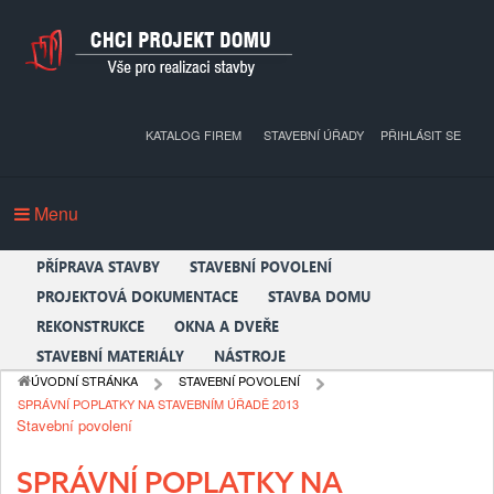
KATALOG FIREM
STAVEBNÍ ÚŘADY
PŘIHLÁSIT SE
Menu
PŘÍPRAVA STAVBY
STAVEBNÍ POVOLENÍ
PROJEKTOVÁ DOKUMENTACE
STAVBA DOMU
REKONSTRUKCE
OKNA A DVEŘE
STAVEBNÍ MATERIÁLY
NÁSTROJE
ÚVODNÍ STRÁNKA
STAVEBNÍ POVOLENÍ
SPRÁVNÍ POPLATKY NA STAVEBNÍM ÚŘADĚ 2013
Stavební povolení
SPRÁVNÍ POPLATKY NA