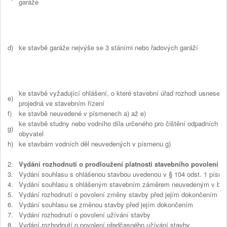
garáže
d)
ke stavbě garáže nejvýše se 3 stáními nebo řadových garáží
ke stavbě vyžadující ohlášení, o které stavební úřad rozhodl usnesen
e)
projedná ve stavebním řízení
f)
ke stavbě neuvedené v písmenech a) až e)
ke stavbě studny nebo vodního díla určeného pro čištění odpadních vo
g)
obyvatel
h)
ke stavbám vodních děl neuvedených v písmenu g)
2.
Vydání rozhodnutí o prodloužení platnosti stavebního povolení
3.
Vydání souhlasu s ohlášenou stavbou uvedenou v § 104 odst. 1 písm.
4.
Vydání souhlasu s ohlášeným stavebním záměrem neuvedeným v bod
5.
Vydání rozhodnutí o povolení změny stavby před jejím dokončením
6.
Vydání souhlasu se změnou stavby před jejím dokončením
7.
Vydání rozhodnutí o povolení užívání stavby
8.
Vydání rozhodnutí o povolení předčasného užívání stavby