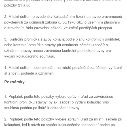
položky 21 a 60.
2. Místní šetření provedené v kolaudačním řízení u staveb pravomocně
povolených za účinnosti zákona č. 50/1976 Sb., o územním plánování
a stavebním řádu (stavební zákon), ve znění pozdějších předpisů.
3. Kontrolní prohlídka stavby konaná podle plánu kontrolních prohlídek
nebo kontrolní prohlídka stavby při oznámení záměru započít s
užíváním stavby anebo závěrečná kontrolní prohlídka stavby pro
vydání kolaudačního souhlasu.
4. Místní šetření nebo ohledání na místě prováděné za účelem vyřízení
stížností, podnětů a oznámení.
Poznámky
1. Poplatek podle této položky vybere správní úřad za závěrečnou
kontrolní prohlídku stavby, byla-li žádost o vydání kolaudačního
souhlasu podána po lhůtě k dokončení stavby.
2. Poplatek podle této položky vybere správní úřad za místní šetření při
kolaudaci, byl-li návrh na vydání kolaudačního rozhodnutí podán po