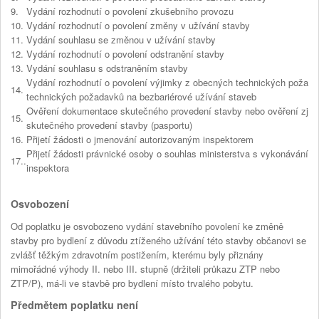
9.
Vydání rozhodnutí o povolení zkušebního provozu
10.
Vydání rozhodnutí o povolení změny v užívání stavby
11.
Vydání souhlasu se změnou v užívání stavby
12.
Vydání rozhodnutí o povolení odstranění stavby
13.
Vydání souhlasu s odstraněním stavby
Vydání rozhodnutí o povolení výjimky z obecných technických požad
14.
technických požadavků na bezbariérové užívání staveb
Ověření dokumentace skutečného provedení stavby nebo ověření zj
15.
skutečného provedení stavby (pasportu)
16.
Přijetí žádosti o jmenování autorizovaným inspektorem
Přijetí žádosti právnické osoby o souhlas ministerstva s vykonáváním 
17..
inspektora
Osvobození
Od poplatku je osvobozeno vydání stavebního povolení ke změně
stavby pro bydlení z důvodu ztíženého užívání této stavby občanovi se
zvlášť těžkým zdravotním postižením, kterému byly přiznány
mimořádné výhody II. nebo III. stupně (držiteli průkazu ZTP nebo
ZTP/P), má-li ve stavbě pro bydlení místo trvalého pobytu.
Předmětem poplatku není