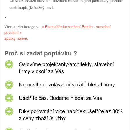
Co však takové stavební povolení obnáší a jaké procedůry je třeba
podstoupit, již každý neví.
Více z této kategorie:
« Formuláře ke stažení
Bazén - stavební
povolení »
zpátky nahoru
Proč si zadat poptávku ?
Oslovíme projektanty/architekty, stavební
firmy v okolí za Vás
Nemusíte obvolávat či složitě hledat firmy
Ušetříte čas. Budeme hledat za Vás
Díky porovnání více nabídek ušetříte až 30%
z ceny zboží /služby