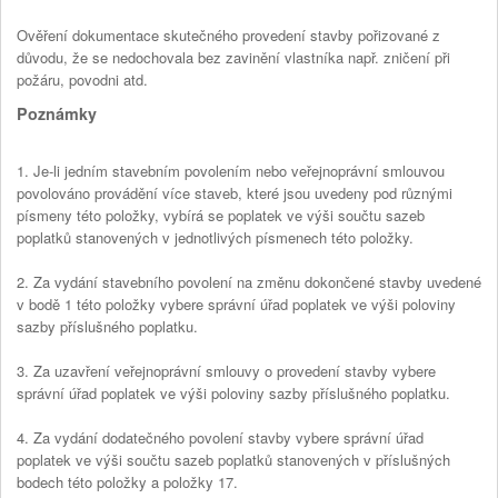
Ověření dokumentace skutečného provedení stavby pořizované z
důvodu, že se nedochovala bez zavinění vlastníka např. zničení při
požáru, povodni atd.
Poznámky
1. Je-li jedním stavebním povolením nebo veřejnoprávní smlouvou
povolováno provádění více staveb, které jsou uvedeny pod různými
písmeny této položky, vybírá se poplatek ve výši součtu sazeb
poplatků stanovených v jednotlivých písmenech této položky.
2. Za vydání stavebního povolení na změnu dokončené stavby uvedené
v bodě 1 této položky vybere správní úřad poplatek ve výši poloviny
sazby příslušného poplatku.
3. Za uzavření veřejnoprávní smlouvy o provedení stavby vybere
správní úřad poplatek ve výši poloviny sazby příslušného poplatku.
4. Za vydání dodatečného povolení stavby vybere správní úřad
poplatek ve výši součtu sazeb poplatků stanovených v příslušných
bodech této položky a položky 17.