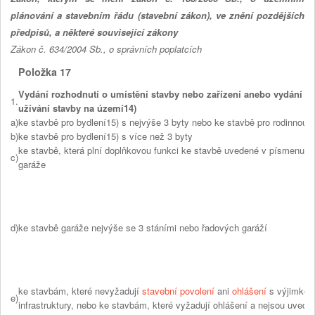
plánování a stavebním řádu (stavební zákon), ve znění pozdějších
předpisů, a některé související zákony
Zákon č. 634/2004 Sb., o správních poplatcích
Položka 17
Vydání rozhodnutí o umístění stavby nebo zařízení anebo vydání r
1.
užívání stavby na území14)
a)
ke stavbě pro bydlení15) s nejvýše 3 byty nebo ke stavbě pro rodinnou r
b)
ke stavbě pro bydlení15) s více než 3 byty
ke stavbě, která plní doplňkovou funkci ke stavbě uvedené v písmenu a
c)
garáže
d)
ke stavbě garáže nejvýše se 3 stáními nebo řadových garáží
ke stavbám, které nevyžadují
stavební povolení
ani
ohlášení
s výjimkou 
e)
infrastruktury, nebo ke stavbám, které vyžadují ohlášení a nejsou uved