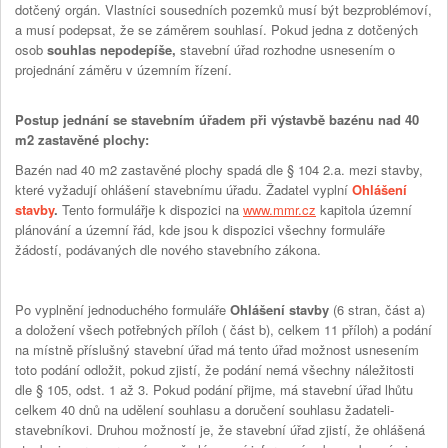
dotčený orgán. Vlastníci sousedních pozemků musí být bezproblémoví,
a musí podepsat, že se záměrem souhlasí. Pokud jedna z dotčených
osob
souhlas nepodepíše,
stavební úřad rozhodne usnesením o
projednání záměru v územním řízení.
Postup jednání se stavebním úřadem při výstavbě bazénu nad 40
m2 zastavěné plochy:
Bazén nad 40 m2 zastavěné plochy spadá dle § 104 2.a. mezi stavby,
které vyžadují ohlášení stavebnímu úřadu. Žadatel vyplní
Ohlášení
stavby
.
Tento formulářje k dispozici na
www.mmr.cz
kapitola územní
plánování a územní řád, kde jsou k dispozici všechny formuláře
žádostí, podávaných dle nového stavebního zákona.
Po vyplnění jednoduchého formuláře
Ohlášení stavby
(6 stran, část a)
a doložení všech potřebných příloh ( část b), celkem 11 příloh) a podání
na místně příslušný stavební úřad má tento úřad možnost usnesením
toto podání odložit, pokud zjistí, že podání nemá všechny náležitosti
dle § 105, odst. 1 až 3. Pokud podání přijme, má stavební úřad lhůtu
celkem 40 dnů na udělení souhlasu a doručení souhlasu žadateli-
stavebníkovi. Druhou možností je, že stavební úřad zjistí, že ohlášená