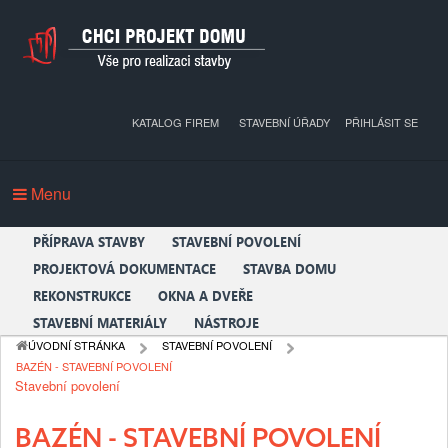
KATALOG FIREM
STAVEBNÍ ÚŘADY
PŘIHLÁSIT SE
Menu
PŘÍPRAVA STAVBY
STAVEBNÍ POVOLENÍ
PROJEKTOVÁ DOKUMENTACE
STAVBA DOMU
REKONSTRUKCE
OKNA A DVEŘE
STAVEBNÍ MATERIÁLY
NÁSTROJE
ÚVODNÍ STRÁNKA
STAVEBNÍ POVOLENÍ
BAZÉN - STAVEBNÍ POVOLENÍ
Stavební povolení
BAZÉN - STAVEBNÍ POVOLENÍ