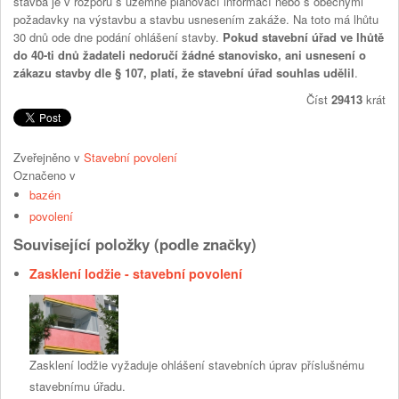
stavba je v rozporu s územně plánovací informací nebo s obecnými
požadavky na výstavbu a stavbu usnesením zakáže. Na toto má lhůtu
30 dnů ode dne podání ohlášení stavby.
Pokud stavební úřad ve lhůtě
do 40-ti dnů žadateli nedoručí žádné stanovisko, ani usnesení o
zákazu stavby dle § 107, platí, že stavební úřad souhlas udělil
.
Číst
29413
krát
Zveřejněno v
Stavební povolení
Označeno v
bazén
povolení
Související položky (podle značky)
Zasklení lodžie - stavební povolení
Zasklení lodžie vyžaduje ohlášení stavebních úprav příslušnému
stavebnímu úřadu.