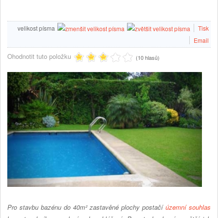
velikost písma
Tisk
Email
Ohodnotit tuto položku
(10 hlasů)
Pro stavbu bazénu do 40m² zastavěné plochy postačí
územní souhlas