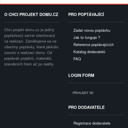
O CHCI PROJEKT DOMU.CZ
PRO POPTÁVAJÍCÍ
Chci projekt domu.cz je jediný
Zadat novou poptávku
poptávkový server orientovaný
Jak to funguje ?
na realizaci. Zaměřujeme se na
Reference poptávajících
všechny poptávky, které jakkoliv
Katalog dodavatelů
souvisí s realizací domu. Od
poptávek projektů, materiálů,
FAQ
stavebních firem až po reality.
LOGIN FORM
PŘIHLÁSIT SE
PRO DODAVATELE
Registrace dodavatele