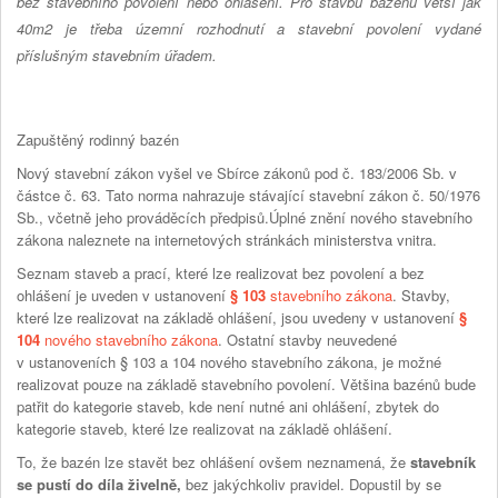
bez stavebního povolení nebo ohlášení. Pro stavbu bazénu větší jak
40m2 je třeba územní rozhodnutí a stavební povolení vydané
příslušným stavebním úřadem.
Zapuštěný rodinný bazén
Nový stavební zákon vyšel ve Sbírce zákonů pod č. 183/2006 Sb. v
částce č. 63. Tato norma nahrazuje stávající stavební zákon č. 50/1976
Sb., včetně jeho prováděcích předpisů.Úplné znění nového stavebního
zákona naleznete na internetových stránkách ministerstva vnitra.
Seznam staveb a prací, které lze realizovat bez povolení a bez
ohlášení je uveden v ustanovení
§ 103
stavebního zákona
. Stavby,
které lze realizovat na základě ohlášení, jsou uvedeny v ustanovení
§
104
nového stavebního zákona
. Ostatní stavby neuvedené
v ustanoveních § 103 a 104 nového stavebního zákona, je možné
realizovat pouze na základě stavebního povolení. Většina bazénů bude
patřit do kategorie staveb, kde není nutné ani ohlášení, zbytek do
kategorie staveb, které lze realizovat na základě ohlášení.
To, že bazén lze stavět bez ohlášení ovšem neznamená, že
stavebník
se pustí do díla živelně,
bez jakýchkoliv pravidel. Dopustil by se