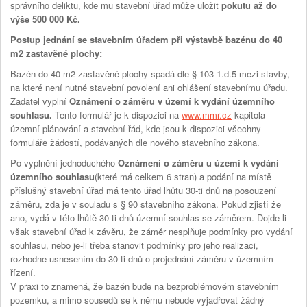
správního deliktu, kde mu stavební úřad může uložit
pokutu až do
výše 500 000 Kč.
Postup jednání se stavebním úřadem při výstavbě bazénu do 40
m2 zastavěné plochy:
Bazén do 40 m2 zastavěné plochy spadá dle § 103 1.d.5 mezi stavby,
na které není nutné stavební povolení ani ohlášení stavebnímu úřadu.
Žadatel vyplní
Oznámení o záměru v území k vydání územního
souhlasu.
Tento formulář je k dispozici na
www.mmr.cz
kapitola
územní plánování a stavební řád, kde jsou k dispozici všechny
formuláře žádostí, podávaných dle nového stavebního zákona.
Po vyplnění jednoduchého
Oznámení o záměru u území k vydání
územního souhlasu
(které má celkem 6 stran) a podání na místě
příslušný stavební úřad má tento úřad lhůtu 30-ti dnů na posouzení
záměru, zda je v souladu s § 90 stavebního zákona. Pokud zjistí že
ano, vydá v této lhůtě 30-ti dnů územní souhlas se záměrem. Dojde-li
však stavební úřad k závěru, že záměr nesplňuje podmínky pro vydání
souhlasu, nebo je-li třeba stanovit podmínky pro jeho realizaci,
rozhodne usnesením do 30-ti dnů o projednání záměru v územním
řízení.
V praxi to znamená, že bazén bude na bezproblémovém stavebním
pozemku, a mimo sousedů se k němu nebude vyjadřovat žádný