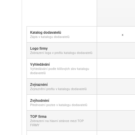
Katalog dodavatelů
x
Zápis v katalogu dodavatelů
Logo firmy
Zobrazení loga v profilu katalogu dodavatelů
Vyhledávání
Vyhledávání podle klíčových slov katalogu
dodavatelů
Zvýraznění
Zvýraznění profilu v katalogu dodavatelů
Zvýhodnění
Přednostní pozice v katalogu dodavatelů
TOP firma
Zobrazení na hlavní stránce mezi TOP
FIRMY