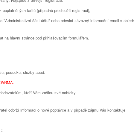
vaný. Nejspíše z dřívější registrace.
oplatněných tarifů (případně prodloužit registraci),
ítko "Administrativní část účtu" nebo odeslat závazný informační email s obje
at na hlavní stránce pod přihlašovacím formulářem.
iálu, posudku, služby apod.
DARMA.
dodavatelům, kteří Vám zašlou své nabídky.
vatel odbrží informaci o nové poptávce a v případě zájmu Vás kontaktuje
 :