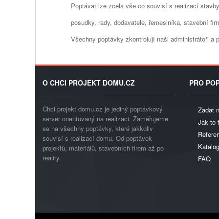
Poptávat lze zcela vše co souvisí s realizací stavby.
posudky, rady, dodavatele, řemeslníka, stavební firmu
Všechny poptávky zkontrolují naši administrátoři a
O CHCI PROJEKT DOMU.CZ
PRO POP
Chci projekt domu.cz je jediný poptávkový
Zadat 
server orientovaný na realizaci. Zaměřujeme
Jak to 
se na všechny poptávky, které jakkoliv
Referen
souvisí s realizací domu. Od poptávek
Katalo
projektů, materiálů, stavebních firem až po
reality.
FAQ