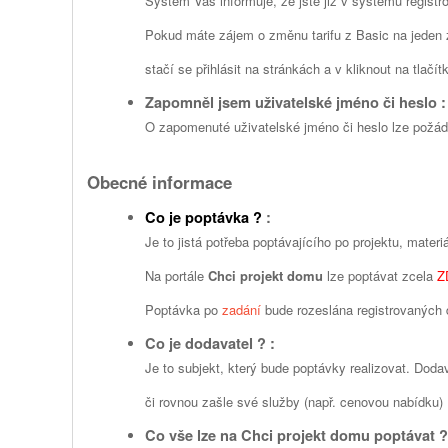
Systém Vás informuje, že jste již v systému registro
Pokud máte zájem o změnu tarifu z Basic na jeden z p
stačí se přihlásit na stránkách a v kliknout na tlač
Zapomněl jsem uživatelské jméno či heslo :
O zapomenuté uživatelské jméno či heslo lze požád
Obecné informace
Co je poptávka ?
:
Je to jistá potřeba poptávajícího po projektu, mater
Na portále
Chci projekt domu
lze poptávat zcela
Z
Poptávka po
zadání
bude rozeslána registrovaných 
Co je dodavatel ? :
Je to subjekt, který bude poptávky realizovat. Doda
či rovnou zašle své služby (např. cenovou nabídku)
Co vše lze na Chci projekt domu poptávat ?