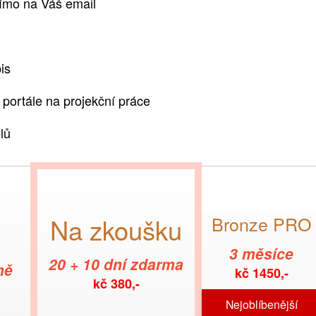
ímo na Váš email
is
ortále na projekční práce
lů
Na zkoušku
Bronze PRO
3 měsíce
20 + 10 dní zdarma
ně
kč 1450,-
kč 380,-
Nejoblíbenější