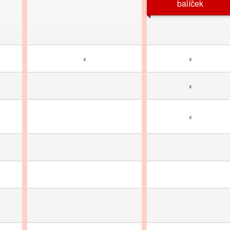
balíček
x
x
x
x