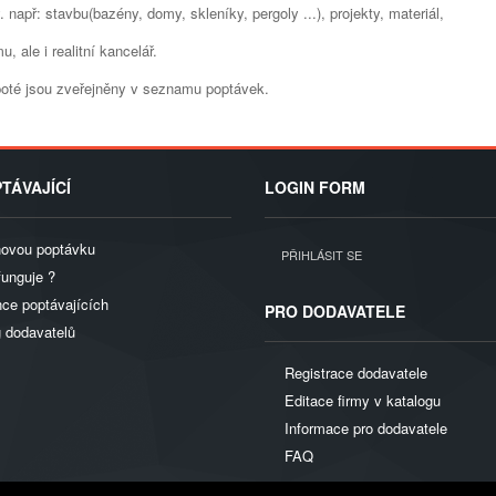
 např: stavbu(bazény, domy, skleníky, pergoly ...), projekty, materiál,
, ale i realitní kancelář.
 poté jsou zveřejněny v seznamu poptávek.
TÁVAJÍCÍ
LOGIN FORM
novou poptávku
PŘIHLÁSIT SE
funguje ?
ce poptávajících
PRO DODAVATELE
g dodavatelů
Registrace dodavatele
Editace firmy v katalogu
Informace pro dodavatele
FAQ