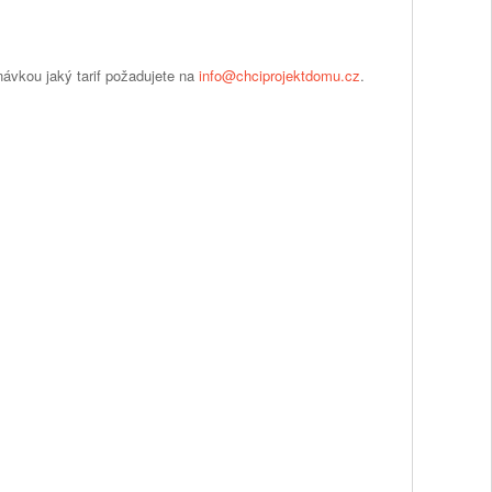
dnávkou jaký tarif požadujete na
info@chciprojektdomu.cz
.