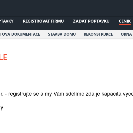
PTÁVKY
REGISTROVAT FIRMU
ZADAT POPTÁVKU
CENÍK
KTOVÁ DOKUMENTACE
STAVBA DOMU
REKONSTRUKCE
OKNA 
LE
 - registrujte se a my Vám sdělíme zda je kapacita vyč
ky