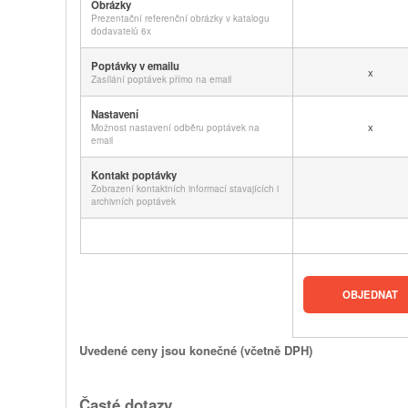
Obrázky
Prezentační referenční obrázky v katalogu
dodavatelů 6x
Poptávky v emailu
x
Zasílání poptávek přímo na email
Nastavení
x
Možnost nastavení odběru poptávek na
email
Kontakt poptávky
Zobrazení kontaktních informací stavajících i
archivních poptávek
OBJEDNAT
Uvedené ceny jsou konečné (včetně DPH)
Časté dotazy