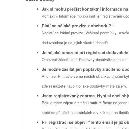
Jak si mohu přečíst kontaktní informace na 
Kontaktní informace mohou číst jen registrovaní dod
Platí se nějaké provize z obchodu? :
Neplatí se žádné provize. Veškeré podmínky uzavř
dodavatelem je na jejich vlastní dohodě.
Je nějaké omezení při registraci dodavatele 
Omezení žádné není. Poptávky dostáváte emailem n
Je možné zasílat jen poptávky z učitého obo
Ano, lze. Přihlaste se na našich stránkách(nutné být
zde si můžete navolit o jaké poptávky máte zájem.
Jsem registrovaný zdarma. Nyní si chci obj
Pokud máte zájem o změnu tarifu z Basic na jeden z 
stačí se přihlásit na stránkách a v kliknout na tlač
Při registraci se objeví "Tento email je již o