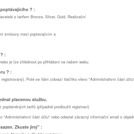
poptávajícího ? :
avatelé s tarifem Bronze, Silver, Gold, Realizační
ení smlouvy mezi poptavajícím a
? :
ebo je lze zhlédnout po přihlášení na našem webu.
ru ? :
 registrovaný). Poté se Vám zobrazí tlačítko vlevo "Administrativní část účtu
ednat placenou službu.
poplatněných tarifů (případně prodloužit registraci)
ítko "Administrativní část účtu" nebo odeslat závazný informační email s obje
bsazen. Zkuste jiný" :