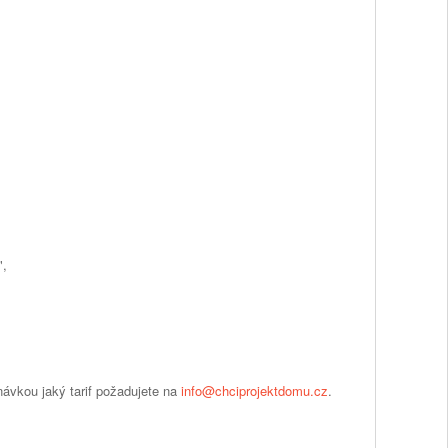
",
dnávkou jaký tarif požadujete na
info@chciprojektdomu.cz
.