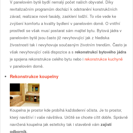
V panelovém bytě bydlí nemalý počet našich obyvatel. Díky
revitalizačním programům dochází k odstranění konstrukčních
závad, realizace nové fasády, zasklení lodžií. To vše vede ke
zvýšení komfortu a kvality bydlení v panelovém domě. O vnitřní
prostředí se však musí postarat sám majitel bytu. Bytová jádra v
panelovém bytě jsou často již nevyhovující jak z hlediska
živostnosti tak i nevyhovuje současným životním trendům. Často je
však nevyhovující celá dispozice a s
rekonstrukcí bytového jádra
je spojena rekonstrukce celého bytu nebo i
rekonstrukce kuchyně
v panelovém domě.
Rekonstrukce koupelny
Koupelna je prostor kde probíhá každodenní očista. Je to prostor,
který navštíví i vaše návštěva. Určitě se chcete cítit dobře. Správně
navržená koupelna jak esteticky tak i stavebně vám
zajistí
odborník
.