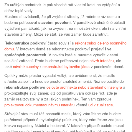
Za určitých podmínek je pak vhodné mít vlastní kotel na vytápění a
ohřev teplé vody.
Musíme si uvědomit, že při zvýšení střechy již měníme ráz domu a
budeme potřebovat
stavební povolení
. V památkově chráněné oblasti
vyjádření památkářů, jak na zvýšení, na množství oken, ale i na vnitřní
stavební změny. Může se stát, že váš záměr bude zamítnut.
Rekonstrukce podkroví
často souvisí s
rekonstrukcí celého rodinného
domu.
V bytovém domě se rekonstrukce podkroví
projeví i ve
společných prostorech
. V novém bytě si musíme vytvořit vlastní
sociální zařízení. Proto budeme potřebovat nejen
návrh interiéru
, ale
také
návrh koupelny
/
rekonstrukci bytového jádra
v panelovém domě.
Opticky může prostor vypadat velký, ale uvědomte si, že musíte
střechu zateplit a hned se prostor znatelně zmenší. Než se pustíte do
rekonstrukce podkroví
oslovte architekta nebo stavebního inženýra
a
prokonzultujte svůj záměr. Již od počátku vám dokáže říct, zde je
záměr realizovatelný a za jakých podmínek. Ten vám zpracuje
projektovou dokumentaci
návrhu interiéru
včetně
3d vizualizace
.
Stávající stav musí též posoudit statik, který vám řekne zda budete
potřebovat případně mykologický průzkum, který vám řekne zda jsou
krokve napadeny škůdci a houbami. V takovém případě budete muset
nejdříve provést nový krov či vyměnit některé části a též se může stát,