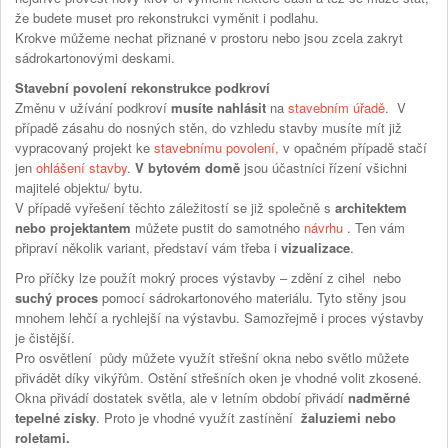
že budete muset pro rekonstrukci vyměnit i podlahu.
Krokve můžeme nechat přiznané v prostoru nebo jsou zcela zakryt
sádrokartonovými deskami.
Stavební povolení rekonstrukce podkroví
Změnu v užívání podkroví
musíte nahlásit
na
stavebním úřadě
. V
případě zásahu do nosných stěn, do vzhledu stavby musíte mít již
vypracovaný projekt ke
stavebnímu povolení,
v opačném případě stačí
jen
ohlášení stavby
.
V bytovém domě
jsou účastníci řízení všichni
majitelé objektu/ bytu.
V případě vyřešení těchto záležitostí se již společně s
architektem
nebo projektantem
můžete pustit do samotného
návrhu
. Ten vám
připraví několik variant, představí vám třeba i
vizualizace
.
Pro příčky lze použít mokrý proces výstavby – zdění z cihel nebo
suchý proces
pomocí sádrokartonového materiálu. Tyto stěny jsou
mnohem lehčí a rychlejší na výstavbu. Samozřejmě i proces výstavby
je čistější.
Pro osvětlení půdy můžete využít střešní okna nebo světlo můžete
přivádět díky vikýřům. Ostění střešních oken je vhodné volit zkosené.
Okna přivádí dostatek světla, ale v letním období přivádí
nadměrné
tepelné zisky
. Proto je vhodné využít zastínění
žaluziemi nebo
roletami.