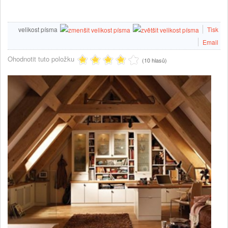
velikost písma
Tisk
Email
Ohodnotit tuto položku
(10 hlasů)