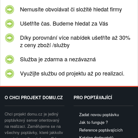
Nemusíte obvolávat či složitě hledat firmy
Ušetříte čas. Budeme hledat za Vás
Díky porovnání více nabídek ušetříte až 30%
z ceny zboží /služby
Služba je zdarma a nezávazná
Využijte službu od projektu až po realizaci.
O CHCI PROJEKT DOMU.CZ
PRO POPTÁVAJÍCÍ
Chci projekt domu.cz je jediný
Zadat novou poptávku
poptávkový server orientovaný
Jak to funguje ?
na realizaci. Zaměřujeme se na
Reference poptávajících
všechny poptávky, které jakkoliv
Katalog dodavatelů