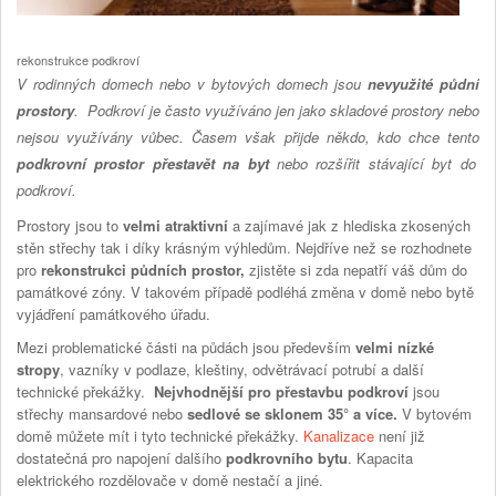
rekonstrukce podkroví
V rodinných domech nebo v bytových domech jsou
nevyužité půdní
prostory
. Podkroví je často využíváno jen jako skladové prostory nebo
nejsou využívány vůbec. Časem však přijde někdo, kdo chce tento
podkrovní prostor přestavět na byt
nebo rozšířit stávající byt do
podkroví.
Prostory jsou to
velmi atraktivní
a zajímavé jak z hlediska zkosených
stěn střechy tak i díky krásným výhledům. Nejdříve než se rozhodnete
pro
rekonstrukci půdních prostor,
zjistěte si zda nepatří váš dům do
památkové zóny. V takovém případě podléhá změna v domě nebo bytě
vyjádření památkového úřadu.
Mezi problematické části na půdách jsou především
velmi nízké
stropy
, vazníky v podlaze, kleštiny, odvětrávací potrubí a další
technické překážky.
Nejvhodnější pro přestavbu podkroví
jsou
střechy mansardové nebo
sedlové se sklonem 35° a více.
V bytovém
domě můžete mít i tyto technické překážky.
Kanalizace
není již
dostatečná pro napojení dalšího
podkrovního bytu
. Kapacita
elektrického rozdělovače v domě nestačí a jiné.