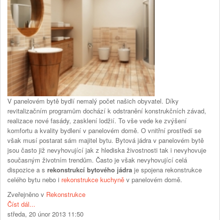
V panelovém bytě bydlí nemalý počet našich obyvatel. Díky
revitalizačním programům dochází k odstranění konstrukčních závad,
realizace nové fasády, zasklení lodžií. To vše vede ke zvýšení
komfortu a kvality bydlení v panelovém domě. O vnitřní prostředí se
však musí postarat sám majitel bytu. Bytová jádra v panelovém bytě
jsou často již nevyhovující jak z hlediska živostnosti tak i nevyhovuje
současným životním trendům. Často je však nevyhovující celá
dispozice a s
rekonstrukcí bytového jádra
je spojena rekonstrukce
celého bytu nebo i
rekonstrukce kuchyně
v panelovém domě.
Zveřejněno v
Rekonstrukce
Číst dál...
středa, 20 únor 2013 11:50