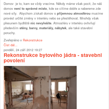
Domov je to, kam se vždy vracíme. Někdy máme však pocit, že náš
domov
není to správné místo
, kde se cítíme dobře a nabereme zde
nové síly. Abychom získali domov s
příjemnou atmosférou
musíme
provést určité změny v interiéru nebo se přestěhovat. Mnohdy však
přesunem bydliště
nic nevyřešíte
. Atmosféru v interiéru ovlivňují
především
stěny, barvy, materiály, nábytek
, ale také stavební
poruchy.
Zveřejněno v
Rekonstrukce
Číst dál...
pondělí, 24 září 2012 19:27
Rekonstrukce bytového jádra - stavebni
povolení