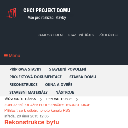
KATALOG FIREM
STAVEBNÍ ÚŘADY
PŘIHLÁSIT SE
Menu
PŘÍPRAVA STAVBY
STAVEBNÍ POVOLENÍ
PROJEKTOVÁ DOKUMENTACE
STAVBA DOMU
REKONSTRUKCE
OKNA A DVEŘE
STAVEBNÍ MATERIÁLY
NÁSTROJE
ÚVODNÍ STRÁNKA
REKONSTRUKCE
ZOBRAZENÍ POLOŽEK PODLE ZNAČKY: REKONSTRUKCE
Přihlásit se k odběru tohoto kanálu RSS
středa, 20 únor 2013 12:05
Rekonstrukce bytu