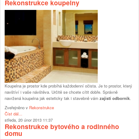
Rekonstrukce koupelny
Koupelna je prostor kde probíhá každodenní očista. Je to prostor, který
navštíví i vaše návštěva. Určitě se chcete cítit dobře. Správně
navržená koupelna jak esteticky tak i stavebně vám
zajistí odborník
.
Zveřejněno v
Rekonstrukce
Číst dál...
středa, 20 únor 2013 11:37
Rekonstrukce bytového a rodinného
domu