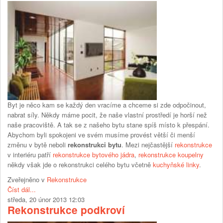
Byt je něco kam se každý den vracíme a chceme si zde odpočinout,
nabrat síly. Někdy máme pocit, že naše vlastní prostředí je horší než
naše pracoviště. A tak se z našeho bytu stane spíš místo k přespání.
Abychom byli spokojeni ve svém musíme provést větší či menší
změnu v bytě neboli
rekonstrukci bytu
. Mezi nejčastější
rekonstrukce
v interiéru patří
rekonstrukce bytového jádra
,
rekonstrukce koupelny
někdy však jde o rekonstrukci celého bytu včetně
kuchyňské linky
.
Zveřejněno v
Rekonstrukce
Číst dál...
středa, 20 únor 2013 12:03
Rekonstrukce podkroví