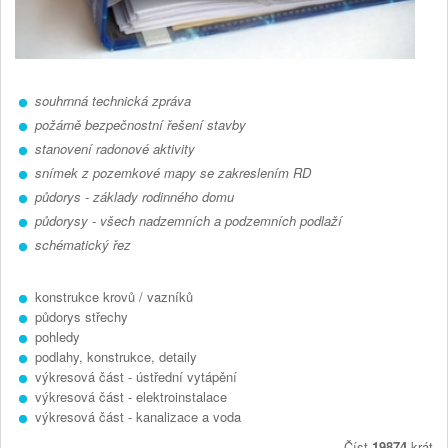
souhrnná technická zpráva
požárně bezpečnostní řešení stavby
stanovení radonové aktivity
snímek z pozemkové mapy se zakreslením RD
půdorys - základy rodinného domu
půdorysy - všech nadzemních a podzemních podlaží
schématický řez
konstrukce krovů / vazníků
půdorys střechy
pohledy
podlahy, konstrukce, detaily
výkresová část - ústřední vytápění
výkresová část - elektroinstalace
výkresová část - kanalizace a voda
Číst
19874
krát