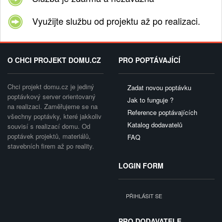
Využijte službu od projektu až po realizaci.
O CHCI PROJEKT DOMU.CZ
PRO POPTÁVAJÍCÍ
Chci projekt domu.cz je jediný
Zadat novou poptávku
poptávkový server orientovaný
Jak to funguje ?
na realizaci. Zaměřujeme se na
Reference poptávajících
všechny poptávky, které jakkoliv
Katalog dodavatelů
souvisí s realizací domu. Od
poptávek projektů, materiálů,
FAQ
stavebních firem až po reality.
LOGIN FORM
PŘIHLÁSIT SE
PRO DODAVATELE