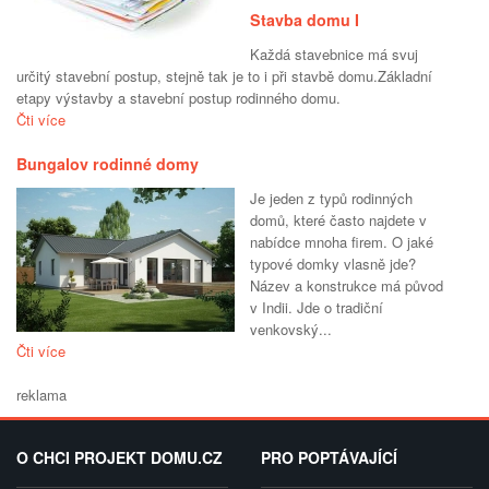
Stavba domu I
Každá stavebnice má svuj
určitý stavební postup, stejně tak je to i při stavbě domu.Základní
etapy výstavby a stavební postup rodinného domu.
Čti více
Bungalov rodinné domy
Je jeden z typů rodinných
domů, které často najdete v
nabídce mnoha firem. O jaké
typové domky vlasně jde?
Název a konstrukce má původ
v Indii. Jde o tradiční
venkovský...
Čti více
reklama
O CHCI PROJEKT DOMU.CZ
PRO POPTÁVAJÍCÍ