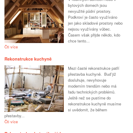
bytových domech jsou
nevyužité půdní prostory.
Podkroví je často využíváno
jen jako skladové prostory nebo
nejsou využívány vůbec.
Časem však přijde někdo, kdo
chce tento...
Čti více
Rekonstrukce kuchyně
Mezi časté rekonstrukce patří
přestavba kuchyně. Buď již
dosluhuje, nevyhovuje
moderním trendům nebo má
řadu technických problémů.
Ještě než se pustíme do
rekonstrukce kuchyně musíme
si uvědomit, že během
přestavby...
Čti více