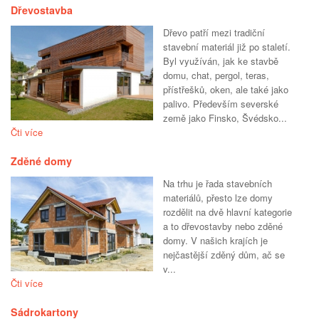
Dřevostavba
Dřevo patří mezi tradiční
stavební materiál již po staletí.
Byl využíván, jak ke stavbě
domu, chat, pergol, teras,
přístřešků, oken, ale také jako
palivo. Především severské
země jako Finsko, Švédsko...
Čti více
Zděné domy
Na trhu je řada stavebních
materiálů, přesto lze domy
rozdělit na dvě hlavní kategorie
a to dřevostavby nebo zděné
domy. V našich krajích je
nejčastější zděný dům, ač se
v...
Čti více
Sádrokartony