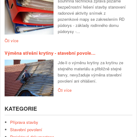
souhrnná technická zpráva požárně
bezpečnostní řešení stavby stanovení
radonové aktivity snímek z
pozemkové mapy se zakreslením RD
půdorys - základy rodinného domu
půdorysy -...
Čti více
Výměna střešní krytiny - stavební povole…
Jde-li o výměnu krytiny za krytinu ze
stejného materiálu a přibližně stejné
barvy, nevyžaduje výměna stavební
povolení ani ohlášení.
Čti více
KATEGORIE
Příprava stavby
Stavební povolení
Projektová dokumentace