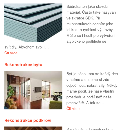
Sádrokarton jako stavební
materiál. Často také nazýván
ve zkratce SDK. Při
rekonstrukcích oceníte jeho
lehkost a rychlost výstavby.
Může se i hodit pro vytvoření
atypického podhledu se
svítidly. Abychom zvolili...
Čti více
Rekonstrukce bytu
Byt je něco kam se každý den
vracíme a chceme si zde
odpočinout, nabrat síly. Někdy
máme pocit, že naše vlastní
prostředí je horší než naše
pracoviště. A tak se...
Čti více
Rekonstrukce podkroví
V rodinných domech nebo v