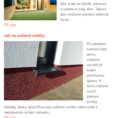
dům a tak se člověk uskromní
a vybere si malý dům. Takový
dům můžeme postavit relativně
levně...
Čti více
Jak na soklové omítky
Po zateplení
soklové části
domu,
můžeme
vytvořit již
finální
povrchovou
úpravu. K
tomu můžeme
využít
soklové
omítky,
obklady, desky apod.Dříve byly soklové omítky velmi tvrdé a
nepropustné na bázi cementu...
Čti více