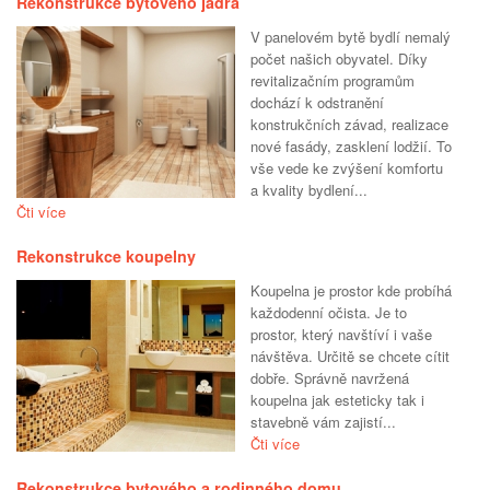
Rekonstrukce bytového jádra
V panelovém bytě bydlí nemalý
počet našich obyvatel. Díky
revitalizačním programům
dochází k odstranění
konstrukčních závad, realizace
nové fasády, zasklení lodžií. To
vše vede ke zvýšení komfortu
a kvality bydlení...
Čti více
Rekonstrukce koupelny
Koupelna je prostor kde probíhá
každodenní očista. Je to
prostor, který navštíví i vaše
návštěva. Určitě se chcete cítit
dobře. Správně navržená
koupelna jak esteticky tak i
stavebně vám zajistí...
Čti více
Rekonstrukce bytového a rodinného domu