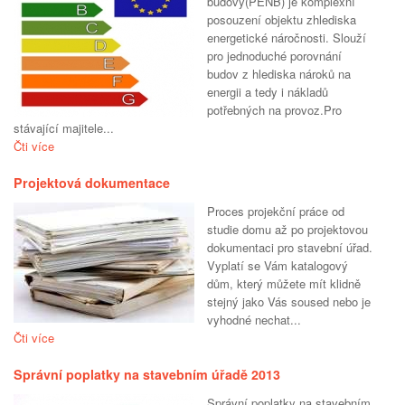
budovy(PENB) je komplexní
posouzení objektu zhlediska
energetické náročnosti. Slouží
pro jednoduché porovnání
budov z hlediska nároků na
energii a tedy i nákladů
potřebných na provoz.Pro
stávající majitele...
Čti více
Projektová dokumentace
Proces projekční práce od
studie domu až po projektovou
dokumentaci pro stavební úřad.
Vyplatí se Vám katalogový
dům, který můžete mít klidně
stejný jako Vás soused nebo je
vyhodné nechat...
Čti více
Správní poplatky na stavebním úřadě 2013
Správní poplatky na stavebním