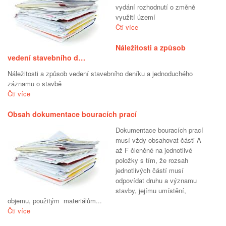
vydání rozhodnutí o změně
využití území
Čti více
Náležitosti a způsob
vedení stavebního d…
Náležitosti a způsob vedení stavebního deníku a jednoduchého
záznamu o stavbě
Čti více
Obsah dokumentace bouracích prací
Dokumentace bouracích prací
musí vždy obsahovat části A
až F členěné na jednotlivé
položky s tím, že rozsah
jednotlivých částí musí
odpovídat druhu a významu
stavby, jejímu umístění,
objemu, použitým materiálům...
Čti více