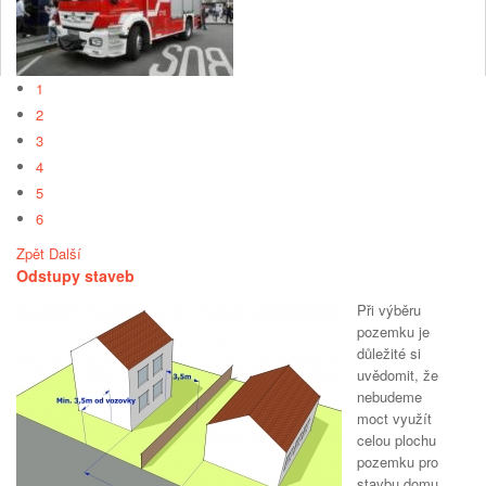
1
2
3
4
5
6
Zpět
Další
Odstupy staveb
Při výběru
pozemku je
důležité si
uvědomit, že
nebudeme
moct využít
celou plochu
pozemku pro
stavbu domu,