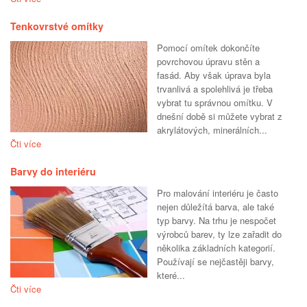
Tenkovrstvé omítky
Pomocí omítek dokončíte
povrchovou úpravu stěn a
fasád. Aby však úprava byla
trvanlivá a spolehlivá je třeba
vybrat tu správnou omítku. V
dnešní době si můžete vybrat z
akrylátových, minerálních...
Čti více
Barvy do interiéru
Pro malování interiéru je často
nejen důležítá barva, ale také
typ barvy. Na trhu je nespočet
výrobců barev, ty lze zařadit do
několika základních kategorií.
Používají se nejčastěji barvy,
které...
Čti více