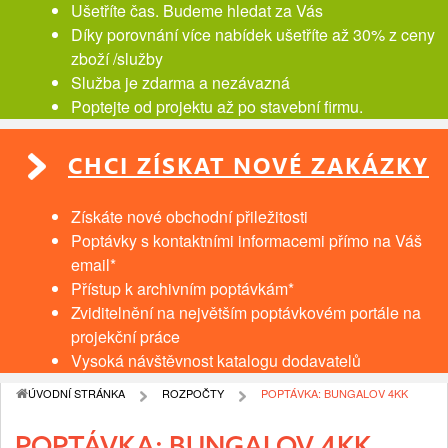
Ušetříte čas. Budeme hledat za Vás
Díky porovnání více nabídek ušetříte až 30% z ceny
zboží /služby
Služba je zdarma a nezávazná
Poptejte od projektu až po stavební firmu.
CHCI ZÍSKAT NOVÉ ZAKÁZKY
Získáte nové obchodní přiležitosti
Poptávky s kontaktními informacemi přímo na Váš
email*
Přístup k archivním poptávkám*
Zviditelnění na největším poptávkovém portále na
projekční práce
Vysoká návštěvnost katalogu dodavatelů
ÚVODNÍ STRÁNKA
ROZPOČTY
POPTÁVKA: BUNGALOV 4KK
POPTÁVKA: BUNGALOV 4KK