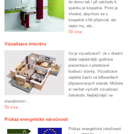
do domu tak i při odchodu k
spánku je koupelna. Proto je
vhodné, abychom se v
koupelně cítili příjemně, ale
nejen my, ale...
Čti více
Vizualizace interiéru
Co je vizualizace?: Je v dnešní
době nejběžnější grafická
prezentace o představě
budoucí stavby. Vizualizace
najdete často na bilboardech
připravovaných staveb. Můžete
si nechat vytvořit vizualizaci
čehokoliv. Nejběžnější ve
stavebnictví...
Čti více
Průkaz energetické náročnosti
Průkaz energetické náročnosti