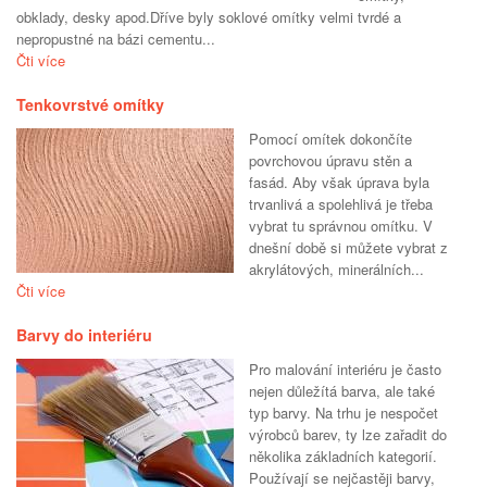
obklady, desky apod.Dříve byly soklové omítky velmi tvrdé a
nepropustné na bázi cementu...
Čti více
Tenkovrstvé omítky
Pomocí omítek dokončíte
povrchovou úpravu stěn a
fasád. Aby však úprava byla
trvanlivá a spolehlivá je třeba
vybrat tu správnou omítku. V
dnešní době si můžete vybrat z
akrylátových, minerálních...
Čti více
Barvy do interiéru
Pro malování interiéru je často
nejen důležítá barva, ale také
typ barvy. Na trhu je nespočet
výrobců barev, ty lze zařadit do
několika základních kategorií.
Používají se nejčastěji barvy,