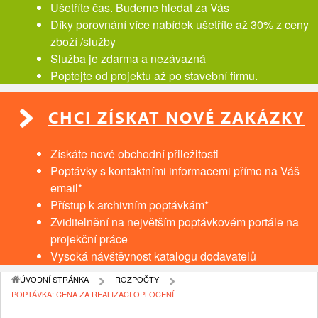
Ušetříte čas. Budeme hledat za Vás
Díky porovnání více nabídek ušetříte až 30% z ceny
zboží /služby
Služba je zdarma a nezávazná
Poptejte od projektu až po stavební firmu.
CHCI ZÍSKAT NOVÉ ZAKÁZKY
Získáte nové obchodní přiležitosti
Poptávky s kontaktními informacemi přímo na Váš
email*
Přístup k archivním poptávkám*
Zviditelnění na největším poptávkovém portále na
projekční práce
Vysoká návštěvnost katalogu dodavatelů
ÚVODNÍ STRÁNKA
ROZPOČTY
POPTÁVKA: CENA ZA REALIZACI OPLOCENÍ