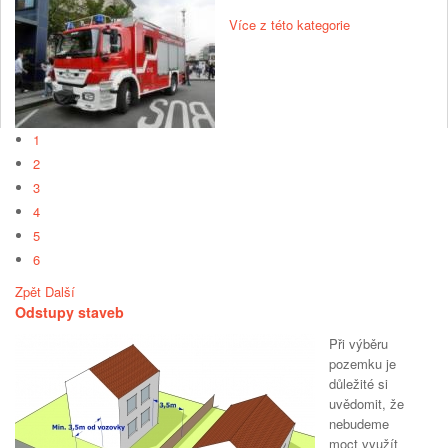
Více z této kategorie
1
2
3
4
5
6
Zpět
Další
Odstupy staveb
Při výběru
pozemku je
důležité si
uvědomit, že
nebudeme
moct využít