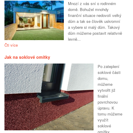
Mnozí z vás sní o rodinném
domě. Bohužel mnohdy
finanční situace nedovolí velký
dům a tak se člověk uskromní
a vybere si malý dům. Takový
dům můžeme postavit relativně
levně...
Čti více
Jak na soklové omítky
Po zateplení
soklové části
domu,
můžeme
vytvořit již
finální
povrchovou
úpravu. K
tomu můžeme
využít
soklové
omítky,