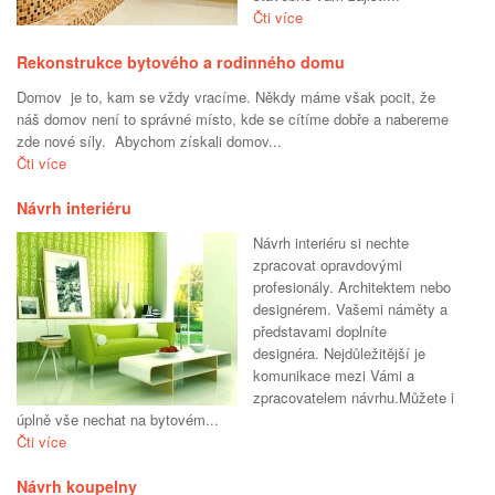
Čti více
Rekonstrukce bytového a rodinného domu
Domov je to, kam se vždy vracíme. Někdy máme však pocit, že
náš domov není to správné místo, kde se cítíme dobře a nabereme
zde nové síly. Abychom získali domov...
Čti více
Návrh interiéru
Návrh interiéru si nechte
zpracovat opravdovými
profesionály. Architektem nebo
designérem. Vašemi náměty a
představami doplníte
designéra. Nejdůležitější je
komunikace mezi Vámi a
zpracovatelem návrhu.Můžete i
úplně vše nechat na bytovém...
Čti více
Návrh koupelny