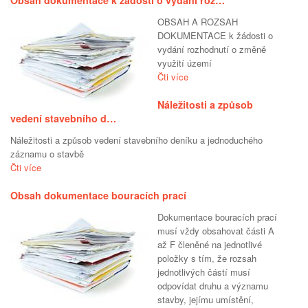
Obsah dokumentace k žádosti o vydání roz…
OBSAH A ROZSAH
DOKUMENTACE k žádosti o
vydání rozhodnutí o změně
využití území
Čti více
Náležitosti a způsob
vedení stavebního d…
Náležitosti a způsob vedení stavebního deníku a jednoduchého
záznamu o stavbě
Čti více
Obsah dokumentace bouracích prací
Dokumentace bouracích prací
musí vždy obsahovat části A
až F členěné na jednotlivé
položky s tím, že rozsah
jednotlivých částí musí
odpovídat druhu a významu
stavby, jejímu umístění,