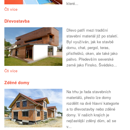
které...
Čti více
Dřevostavba
Dřevo patří mezi tradiční
stavební materiál již po staletí.
Byl využíván, jak ke stavbě
domu, chat, pergol, teras,
přístřešků, oken, ale také jako
palivo. Především severské
země jako Finsko, Švédsko...
Čti více
Zděné domy
Na trhu je řada stavebních
materiálů, přesto lze domy
rozdělit na dvě hlavní kategorie
a to dřevostavby nebo zděné
domy. V našich krajích je
nejčastější zděný dům, ač se
v...