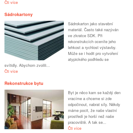
Čti více
Sádrokartony
Sádrokarton jako stavební
materiál. Často také nazýván
ve zkratce SDK. Při
rekonstrukcích oceníte jeho
lehkost a rychlost výstavby.
Může se i hodit pro vytvoření
atypického podhledu se
svítidly. Abychom zvolili...
Čti více
Rekonstrukce bytu
Byt je něco kam se každý den
vracíme a chceme si zde
odpočinout, nabrat síly. Někdy
máme pocit, že naše vlastní
prostředí je horší než naše
pracoviště. A tak se...
Čti více