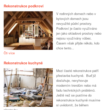
Rekonstrukce podkroví
V rodinných domech nebo v
bytových domech jsou
nevyužité půdní prostory.
Podkroví je často využíváno
jen jako skladové prostory nebo
nejsou využívány vůbec.
Časem však přijde někdo, kdo
chce tento...
Čti více
Rekonstrukce kuchyně
Mezi časté rekonstrukce patří
přestavba kuchyně. Buď již
dosluhuje, nevyhovuje
moderním trendům nebo má
řadu technických problémů.
Ještě než se pustíme do
rekonstrukce kuchyně musíme
si uvědomit, že během
přestavby...