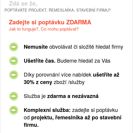
Zdá se že,
POPTÁVÁTE PROJEKT, ŘEMESLNÍKA, STAVEBNÍ FIRMU?
Zadejte si poptávku ZDARMA
Jak to funguje?
,
Co mohu poptávat?
obvolávat či složitě hledat firmy
Nemusíte
Budeme hledat za Vás
Ušetříte čas.
Díky porovnání více nabídek
ušetříte až
zboží /služby
30% z ceny
Služba je
zdarma a nezávazná
zadejte si poptávku
Komplexní služba:
od
projektu, řemeslníka až po stavební
firmu.